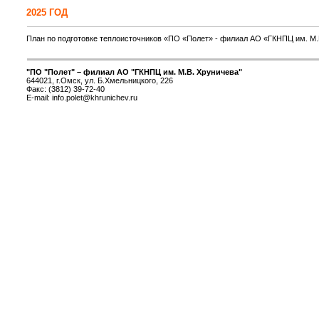
2025 ГОД
План по подготовке теплоисточников «ПО «Полет» - филиал АО «ГКНПЦ им. М.
"ПО "Полет" – филиал АО "ГКНПЦ им. М.В. Хруничева"
644021, г.Омск, ул. Б.Хмельницкого, 226
Факс: (3812) 39-72-40
E-mail: info.polet@khrunichev.ru