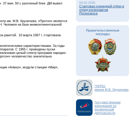
04.02.2026
ч 37 мин. 50 с разгонный блок ДМ вывел
Стартовал очередной отбор в
отряд космонавтов
Роскосмоса
нтр им. М.В. Хруничева. «Протон» является
.Н. Челомея на базе межконтинентальной
Правительственные
награды
а ракетой. 10 марта 1967 г. стартовала
кологическими характеристиками. За годы
паратов. С 1965 г. проведены пуски
еализован целый спектр программ народно-
Протон» человечество значительно
анции «Алмаз», модули станции «Мир»,
ГКНПЦ
имени М.В. Хруничева
Государственная
корпорация по
космической
деятельности