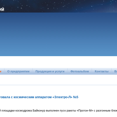
и
О предприятии
Продукция и услуги
Фотоальбом
Контакты
В
товала с космическим аппаратом «Электро-Л» №5
1-й площадки космодрома Байконур выполнен пуск ракеты «Протон-М» с разгонным бл