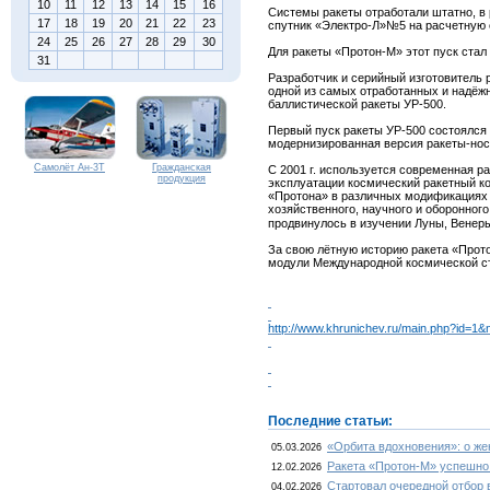
10
11
12
13
14
15
16
Системы ракеты отработали штатно, в 
17
18
19
20
21
22
23
спутник «Электро-Л»№5 на расчетную 
24
25
26
27
28
29
30
Для ракеты «Протон-М» этот пуск стал
31
Разработчик и серийный изготовитель 
одной из самых отработанных и надёжн
баллистической ракеты УР-500.
Первый пуск ракеты УР-500 состоялся 1
модернизированная версия ракеты-нос
Самолёт Ан-3Т
Гражданская
С 2001 г. используется современная 
продукция
эксплуатации космический ракетный ко
«Протона» в различных модификациях 
хозяйственного, научного и оборонног
продвинулось в изучении Луны, Венер
За свою лётную историю ракета «Прото
модули Международной космической ст
http://www.khrunichev.ru/main.php?id=1&
Последние статьи:
«Орбита вдохновения»: о ж
05.03.2026
Ракета «Протон-М» успешно
12.02.2026
Стартовал очередной отбор 
04.02.2026