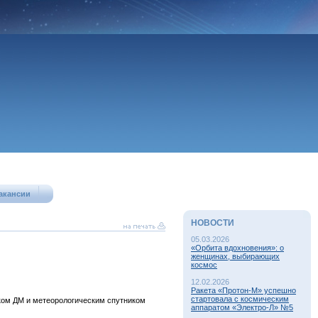
акансии
НОВОСТИ
05.03.2026
«Орбита вдохновения»: о
женщинах, выбирающих
космос
12.02.2026
Ракета «Протон-М» успешно
стартовала с космическим
оком ДМ и метеорологическим спутником
аппаратом «Электро-Л» №5