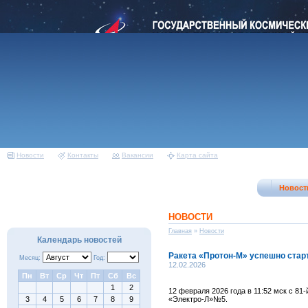
Новости
Контакты
Вакансии
Карта сайта
Новост
НОВОСТИ
Главная
»
Новости
Календарь новостей
Ракета «Протон-М» успешно стар
Месяц:
Год:
12.02.2026
Пн
Вт
Ср
Чт
Пт
Сб
Вс
1
2
12 февраля 2026 года в 11:52 мск с 8
3
4
5
6
7
8
9
«Электро-Л»№5.