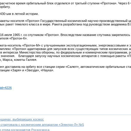
расчетное время орбитальный блок отделился от третьей ступени «Протона». Через 6 
орбиту.
 430-ым в летной истории.
ракеты-носителя «Протон» Государственный космический научно-производственный це
ых ракет тяжелого класса в мире. Ракета разработана под руководством академика В
6 июля 1965 г. со спутником «Протон». Впоследствии название спутника закрепилось з
ителя «Протон-К».
ракета-носитель «Протон-М» с улучшенными эксплуатационными, энергомассовыми и э
мплекс «Протон» адаптирован для запусков всех существующих типов космических ап
в интересах Министерства обороны, по федеральным и коммерческим программам, р
о значения. ⠀Благодаря запуску научных космических аппаратов с помощью ракеты «
ы, Марса, кометы Галлея.
н» доставила на орбиту все станции серии «Салют», автоматические орбитальные ст
анции «Заря» и «Звезда», «Наука».
nid=4226
енщинах, выбирающих космос
 стартовала с космическим аппаратом «Электро-Л» №5
в отряд космонавтов Роскосмоса