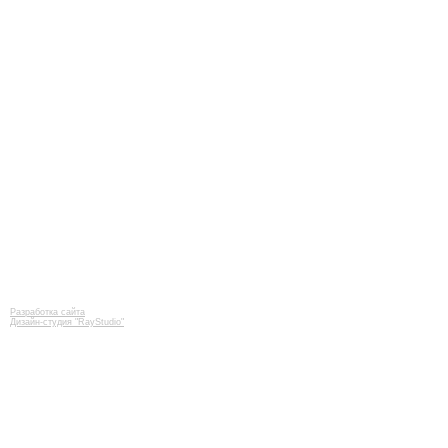
Разработка сайта
Дизайн-студия "RayStudio"