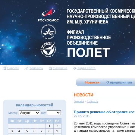
Новости
Контакты
Вакансии
Карта сайта
Новости
О предприятии
НОВОСТИ
Главная
»
Новости
Календарь новостей
Принято решение об отправке ко
Месяц:
Год:
27.05.2011
Пн
Вт
Ср
Чт
Пт
Сб
Вс
26 мая 2011 года проведены Совет Гл
1
2
наземного комплекса управления и си
аппарата на космодром, а также засед
3
4
5
6
7
8
9