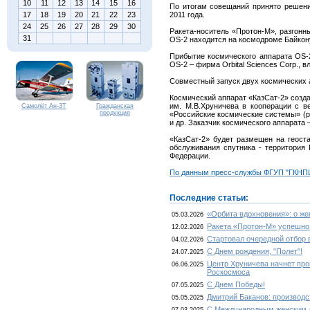
10
11
12
13
14
15
16
По итогам совещаний принято решени
17
18
19
20
21
22
23
2011 года.
24
25
26
27
28
29
30
Ракета-носитель «Протон-М», разгонн
31
OS-2 находится на космодроме Байкон
Прибытие космического аппарата OS-2
OS-2 – фирма Orbital Sciences Corp.,
Совместный запуск двух космических а
Космический аппарат «КазСат-2» созд
им. М.В.Хруничева в кооперации с
Самолёт Ан-3Т
Гражданская
продукция
«Российские космические системы» (ран
и др. Заказчик космического аппарата
«КазСат-2» будет размещен на геоста
обслуживания спутника - территория
Федерации.
По данным пресс-службы ФГУП "ГКНПЦ
Последние статьи:
«Орбита вдохновения»: о ж
05.03.2026
Ракета «Протон-М» успешно
12.02.2026
Стартовал очередной отбор 
04.02.2026
С Днем рождения, "Полет"!
24.07.2025
Центр Хруничева начнет про
06.06.2025
Роскосмоса
С Днем Победы!
07.05.2025
Дмитрий Баканов: производс
05.05.2025
С Международным женским 