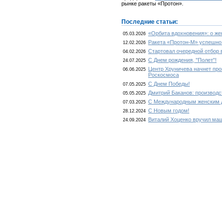
рынке ракеты «Протон».
Последние статьи:
«Орбита вдохновения»: о ж
05.03.2026
Ракета «Протон-М» успешно
12.02.2026
Стартовал очередной отбор 
04.02.2026
С Днем рождения, "Полет"!
24.07.2025
Центр Хруничева начнет про
06.06.2025
Роскосмоса
С Днем Победы!
07.05.2025
Дмитрий Баканов: производс
05.05.2025
С Международным женским 
07.03.2025
С Новым годом!
28.12.2024
Виталий Хоценко вручил ма
24.09.2024