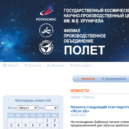
Новости
Контакты
Вакансии
Карта сайта
Новости
О предприятии
НОВОСТИ
Главная
»
Новости
Календарь новостей
Начался следующий этап подгото
Месяц:
Год:
«ЯCат-1Б»
10.04.2012
Пн
Вт
Ср
Чт
Пт
Сб
Вс
1
2
На космодроме Байконур начало совме
3
4
5
6
7
8
9
предназначенной для запуска арабског