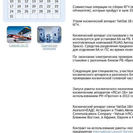
10
11
12
13
14
15
16
17
18
19
20
21
22
23
Совместные операции по сборке КГЧ (в
обтекателя), которые пройдут в зале 1
24
25
26
27
28
29
30
31
Утром космический аппарат YahSat 1B 
КГЧ.
Космический аппарат состыковали с п
используется для установки КА на РБ
изготовленные компанией RUAG Aerosp
Самолёт Ан-3Т
Гражданская
Space).
Средства
разделения
предназн
продукция
для отделения КА от ПС во время поле
По окончании электрических проверок 
стыковке с разгонным блоком РБ «Бри
Следующие дни специалисты, участвую
космического аппарата и разгонного бл
проверками космической головной части
Запуск ракеты космического назначен
космическим аппаратом «ЯCат-1Б» зап
использованием РН «Протон» в 2012 го
Космический аппарат связи YahSat 1B
Astrium/«ЕАДС Астриум» и Thales Alenia
Communications Company –Yahsat /«ЯCа
Ближнем Востоке, в Африке, Европе и 
Контракт на использование ракеты–нос
предприятие
International Launch Servic