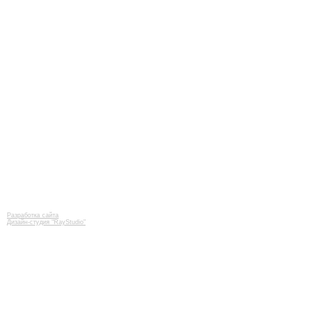
Разработка сайта
Дизайн-студия "RayStudio"