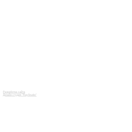
Разработка сайта
Дизайн-студия "RayStudio"