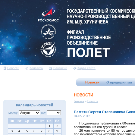
Новости
Контакты
Вакансии
Карта сайта
Новости
О предприятии
НОВОСТИ
Главная
»
Новости
Календарь новостей
Памяти Сергея Степановича Бовку
Месяц:
Год:
04.05.2012
Пн
Вт
Ср
Чт
Пт
Сб
Вс
Продолжаем публиковать к 80-летию с
1
2
воспоминания его друзей и коллег.
26 мая исполняется 80 лет со дня ро
3
4
5
6
7
8
9
под руководством которого объединени