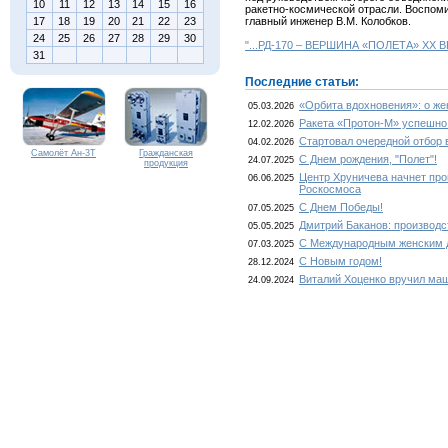
10
11
12
13
14
15
16
ракетно-космической отрасли. Воспоми
17
18
19
20
21
22
23
главный инженер В.М. Колобков.
24
25
26
27
28
29
30
"...РД-170 – ВЕРШИНА «ПОЛЕТА» XX ВЕ
31
Последние статьи:
«Орбита вдохновения»: о ж
05.03.2026
Ракета «Протон-М» успешно
12.02.2026
Стартовал очередной отбор 
04.02.2026
Самолёт Ан-3Т
Гражданская
С Днем рождения, "Полет"!
24.07.2025
продукция
Центр Хруничева начнет про
06.06.2025
Роскосмоса
С Днем Победы!
07.05.2025
Дмитрий Баканов: производс
05.05.2025
С Международным женским 
07.03.2025
С Новым годом!
28.12.2024
Виталий Хоценко вручил ма
24.09.2024