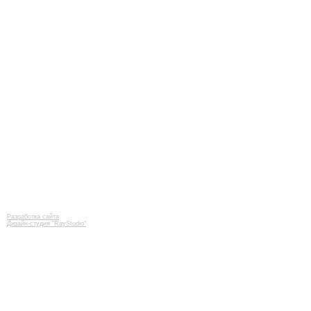
Разработка сайта
Дизайн-студия "RayStudio"