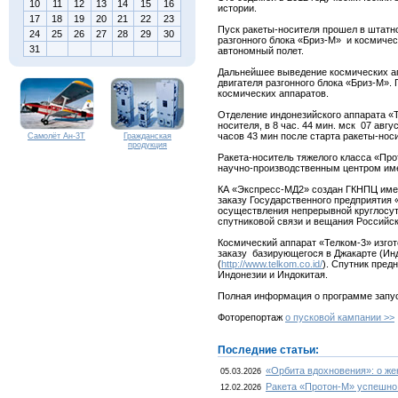
10
11
12
13
14
15
16
истории.
17
18
19
20
21
22
23
Пуск ракеты-носителя прошел в штатн
24
25
26
27
28
29
30
разгонного блока «Бриз-М» и космичес
31
автономный полет.
Дальнейшее выведение космических ап
двигателя разгонного блока «Бриз-М».
космических аппаратов.
Отделение индонезийского аппарата «Т
носителя, в 8 час. 44 мин. мск 07 авг
часов 43 мин после старта ракеты-носит
Самолёт Ан-3Т
Гражданская
продукция
Ракета-носитель тяжелого класса «Пр
научно-производственным центром име
КА «Экспресс-МД2» создан ГКНПЦ имен
заказу Государственного предприятия 
осуществления непрерывной круглосут
спутниковой связи и вещания Российс
Космический аппарат «Телком-3» изг
заказу базирующегося в Джакарте (Индо
(
http://www.telkom.co.id/
). Спутник
предн
Индонезии и Индокитая.
Полная информация о программе запу
Фоторепортаж
о пусковой кампании >>
Последние статьи:
«Орбита вдохновения»: о ж
05.03.2026
Ракета «Протон-М» успешно
12.02.2026