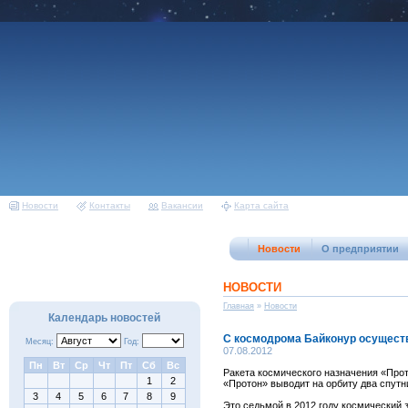
Новости
Контакты
Вакансии
Карта сайта
Новости
О предприятии
НОВОСТИ
Главная
»
Новости
Календарь новостей
С космодрома Байконур осуществ
Месяц:
Год:
07.08.2012
Пн
Вт
Ср
Чт
Пт
Сб
Вс
Ракета космического назначения «Прот
1
2
«Протон» выводит на орбиту два спутн
3
4
5
6
7
8
9
Это седьмой в 2012 году космический 