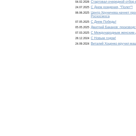
Стартовал очередной отбор 
04.02.2026
С Днем рождения, "Полет"!
24.07.2025
Центр Хруничева начнет про
06.06.2025
Роскосмоса
С Днем Победы!
07.05.2025
Дмитрий Баканов: производс
05.05.2025
С Международным женским 
07.03.2025
С Новым годом!
28.12.2024
Виталий Хоценко вручил ма
24.09.2024