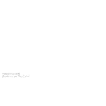
Разработка сайта
Дизайн-студия "RayStudio"