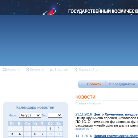
Новости
Контакты
Вакансии
Карта сайта
Новости
О предприятии
НОВОСТИ
Главная
»
Новости
Календарь новостей
23.11.2016
Центр Хруничева: внедре
Месяц:
Год:
Центр Хруничева перевел 8 филиалов 
ПО 1С. Оптимизация финансовых функц
Пн
Вт
Ср
Чт
Пт
Сб
Вс
расходами – необходимые шаги в рамк
1
2
подробнее >>
3
4
5
6
7
8
9
14.11.2016
Первая космическая спар