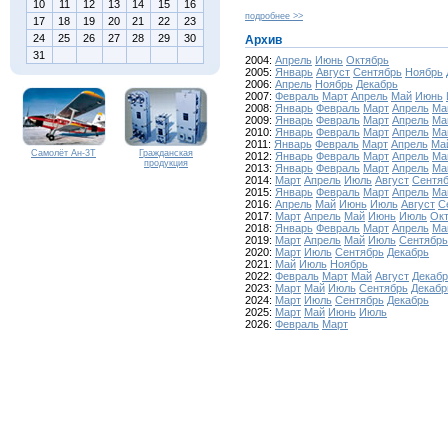
10
11
12
13
14
15
16
подробнее >>
17
18
19
20
21
22
23
24
25
26
27
28
29
30
Архив
31
2004:
Апрель
Июнь
Октябрь
2005:
Январь
Август
Сентябрь
Ноябрь
2006:
Апрель
Ноябрь
Декабрь
2007:
Февраль
Март
Апрель
Май
Июнь
2008:
Январь
Февраль
Март
Апрель
Ма
2009:
Январь
Февраль
Март
Апрель
Ма
2010:
Январь
Февраль
Март
Апрель
Ма
2011:
Январь
Февраль
Март
Апрель
Ма
Самолёт Ан-3Т
Гражданская
2012:
Январь
Февраль
Март
Апрель
Ма
продукция
2013:
Январь
Февраль
Март
Апрель
Ма
2014:
Март
Апрель
Июль
Август
Сентя
2015:
Январь
Февраль
Март
Апрель
Ма
2016:
Апрель
Май
Июнь
Июль
Август
С
2017:
Март
Апрель
Май
Июнь
Июль
Ок
2018:
Январь
Февраль
Март
Апрель
Ма
2019:
Март
Апрель
Май
Июль
Сентябрь
2020:
Март
Июль
Сентябрь
Декабрь
2021:
Май
Июль
Ноябрь
2022:
Февраль
Март
Май
Август
Декабр
2023:
Март
Май
Июль
Сентябрь
Декабр
2024:
Март
Июль
Сентябрь
Декабрь
2025:
Март
Май
Июнь
Июль
2026:
Февраль
Март