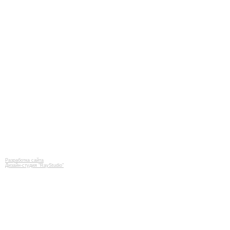
Разработка сайта
Дизайн-студия "RayStudio"