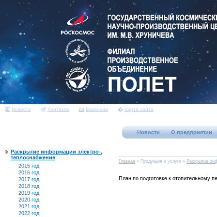
Новости
Контакты
Вакансии
Карта сайта
Новости
О предприятии
Раскрытие информации электро-,
теплоснабжение
Главная
»
Продукция и услуги
»
Раскрытие инф
2015 год
2016 год
План по подготовке к отопительному п
2017 год
2018 год
2019 год
2020 год
2021 год
2022 год