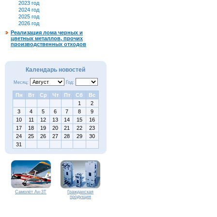
2023 год
2024 год
2025 год
2026 год
Реализация лома черных и
цветных металлов, прочих
производственных отходов
Календарь новостей
Месяц:
Год:
Пн
Вт
Ср
Чт
Пт
Сб
Вс
1
2
3
4
5
6
7
8
9
10
11
12
13
14
15
16
17
18
19
20
21
22
23
24
25
26
27
28
29
30
31
Самолёт Ан-3Т
Гражданская
продукция